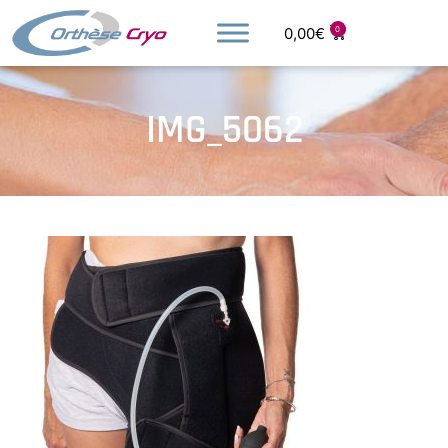
0,00
€
0
IMG_5062